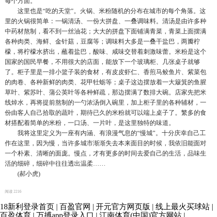
每个方面。
这里也是“吃的天堂”。火锅、米粉随机的分布在城市的每个角落。这
里的火锅很简单：一锅清汤、一份大拼盘、一叠调味料。清汤是由许多种
中药材熬制，看不到一丝油花；大大的拼盘下面铺满青菜，青菜上面摆满
各种肉类、海鲜、金针菇，豆腐等；调味料大多是一叠干盐巴，两瓣柠
檬，将柠檬水挤出，蘸着盐巴，酸味、咸味交替着刺激味蕾。米粉是这个
国家的国民早餐，不用很大的店面，能放下一个玻璃柜、几张桌子就够
了。柜子里是一排小篮子装的食材，有皮皮虾仁、香煎马鲛鱼片、紫菜包
的肉卷、各种新鲜的肉类、花甲牡蛎等；桌子这边摆放着一大簸箕的鱼腥
草叶、紫苏叶、蒲公英叶等各种鲜疏，那边摆满了数排大碗。店家先把米
线焯水，再将提前熬制的一勺浓汤倒入碗里，加上柜子里的各种辅材，一
份由客人自己拾取的蔬叶，期待已久的米粉就可以端上桌子了。繁多的食
材搭配着简单的米粉，一口汤、一片叶，是这里独特的味道。
我将这里定义为一座有内涵、有浪漫气息的“慢城”。十分庆幸自己工
作在这里，因为慢，当许多城市渐渐失去本来面目的时候，我依旧能面对
一个朴素、清晰的面庞。慢点，才有更多的时间去爱自己的生活，品味生
活的细碎，细碎中往往透出温柔……
(郝小虎)
阅读
2216
18新利登录首页
|
百盈官网
|
开元官方网页版
|
线上最火买球站
|
百盈体育
|
万搏app登录入口
|
江南体育(中国)官方网站
|