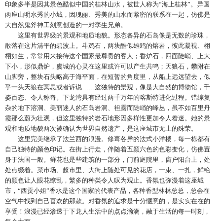
印象多半是因其景色酷似中国的桂林山水，被世人称为“海上桂林”。异国
两座山明水秀的小城，因瑰丽、秀美的山水而紧密的联系在一起，仿佛是
大自然鬼斧神工刻意创造的一对孪生兄弟。
这里有世界级的景观和地质地貌。形态各异的石岛像是无数的珍珠，
散落在这片清平的碧波上。斗鸡石，两块酷似雄鸡的熔岩，彼此凝视、栩
栩如生，常常用来接待这个国家最尊贵的客人；香炉石，四面陡峭、上大
下小，形似鼎炉，虞城的心灵在这里或许可以产生共鸣；天狼石，攀附在
山脚旁，整块石头略高于海平面，在短暂的角度里，从船上远远望去，似
乎一头天狼在冥思或者诉说……这独特的景观，像是大自然的博物馆，千
姿百态、令人称奇。下龙湾具有经过两千万年的喀斯特进化过程。错综复
杂的地下溶洞、美丽迷人的石岛岩洞、袒露而陡峭的峰丛，虽不如百里丹
霞那么蔚为壮观，但这里独特的岩石地形因多样性更加令人着迷。她的景
观和地质地貌两次被确认为世界自然遗产，是这座城市无上的殊荣。
这里完美继承了法兰西的浪漫。修葺各异的法式小洋楼，每一栋都有
自己独特的颜色印记。在街上行走，伴随着五颜六色的色彩变化，仿佛置
身于法国一般。鲜花也是些建筑的一部分，门前庭院里，窗户阳台上，处
处点缀着。菜市场、超市里、大街上随处可见的花店，一束、一扎，鲜艳
的颜色让人眼花缭乱，繁多的种类令人叹为观止。香氛也弥漫着这座城
市，“西贡小姐”香水是这个国家的代表产品，各种香型林林总总，总会在
空气中找到自己喜欢的那款。对香氛的追求是十分惬意的，是实实在在的
享受！浪漫已经渗透于下龙人生活中的点点滴滴，融于生活的每一时刻，